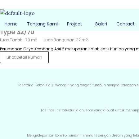
Skip
to
content
Home
Tentang Kami
Project
Galeri
Contact
Type 32/70
Luas Tanah : 70 m2 Luas Bangunan: 32 m2
Perumahan Griya Kembang Asri 2 merupakan salah satu hunian yang ny
Lihat Detail Rumah
Terletak di Pokoh Kidul, Wonogiri yang tengah tumbuh menjadi kawasan 
Fasilitas insfratuktur jalan lebar yang dibuat untuk men
Mengedepankan konsep hunian minimalis dengan desain yang lebi