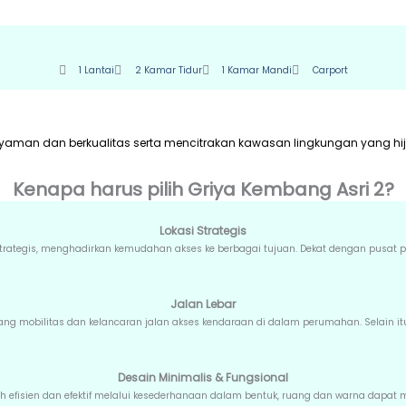
GRIYA KEMBANG ASRI 2
1 Lantai
2 Kamar Tidur
1 Kamar Mandi
Carport
aman dan berkualitas serta mencitrakan kawasan lingkungan yang hij
Kenapa harus pilih Griya Kembang Asri 2?
Lokasi Strategis
strategis, menghadirkan kemudahan akses ke berbagai tujuan. Dekat dengan pusat p
Jalan Lebar
unjang mobilitas dan kelancaran jalan akses kendaraan di dalam perumahan. Selain
Desain Minimalis & Fungsional
h efisien dan efektif melalui kesederhanaan dalam bentuk, ruang dan warna dap