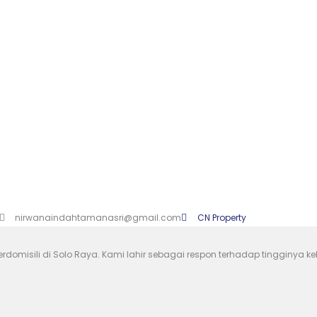
Total Unit
0
Unit Terjual
0
Sisa Unit
nirwanaindahtamanasri@gmail.com
CN Property
rdomisili di Solo Raya. Kami lahir sebagai respon terhadap tingginya k