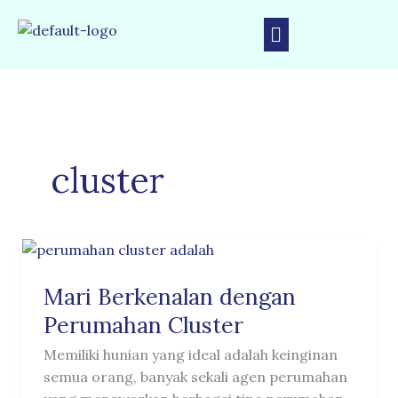
Skip
Menu
to
content
cluster
Mari
Berkenalan
Mari Berkenalan dengan
dengan
Perumahan
Perumahan Cluster
Cluster
Memiliki hunian yang ideal adalah keinginan
semua orang, banyak sekali agen perumahan